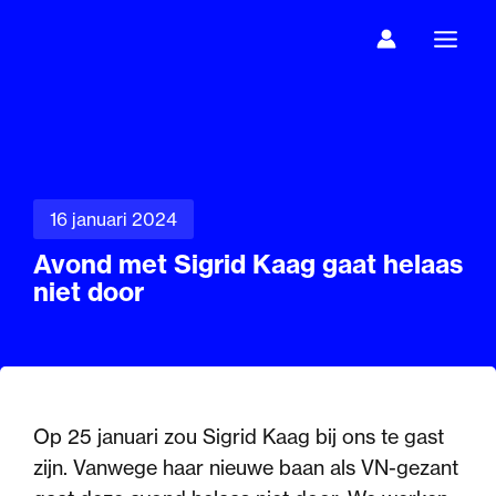
Ga
naar
de
inhoud
16 januari 2024
Avond met Sigrid Kaag gaat helaas
niet door
Op 25 januari zou Sigrid Kaag bij ons te gast
zijn. Vanwege haar nieuwe baan als VN-gezant