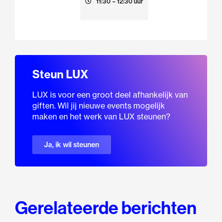
23 augustus
11:30
– 12:30 uur
Steun LUX
LUX is voor een groot deel afhankelijk van
giften. Wil jij nieuwe events mogelijk
maken en het werk van LUX steunen?
Ja, ik wil steunen
Gerelateerde berichten