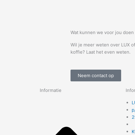
Wat kunnen we voor jou doen
Wil je meer weten over LUX o
koffie? Laat het even weten.
Neem contact op
Informatie
Info
L
p
2
K