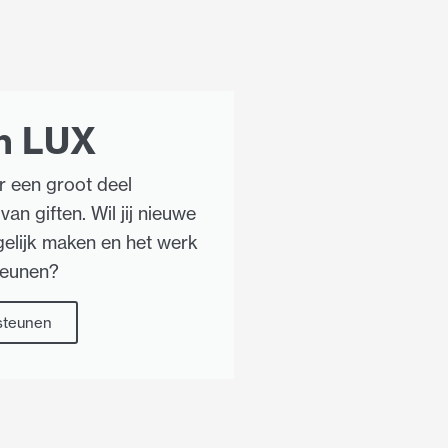
n LUX
r een groot deel
van giften. Wil jij nieuwe
elijk maken en het werk
teunen?
 steunen