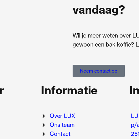
vandaag?
Wil je meer weten over L
gewoon een bak koffie? L
Neem contact op
r
Informatie
I
Over LUX
LU
Ons team
p/a
Contact
25