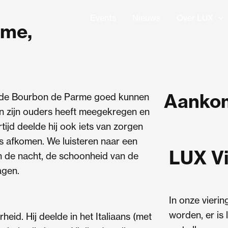
Events
Nieuws
Over LUX
rme,
Aankom
e de Bourbon de Parme goed kunnen
van zijn ouders heeft meegekregen en
ijd deelde hij ook iets van zorgen
s afkomen. We luisteren naar een
LUX Vi
 de nacht, de schoonheid van de
agen.
In onze viering
worden, er is
eid. Hij deelde in het Italiaans (met