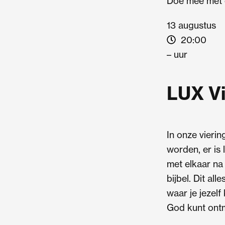
Doe mee met 
13 augustus
20:00
– uur
LUX Vi
In onze viering
worden, er is
met elkaar na
bijbel. Dit all
waar je jezelf
God kunt ont