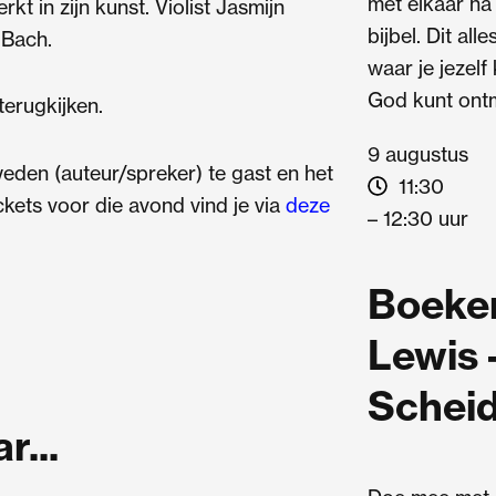
met elkaar na
kt in zijn kunst. Violist Jasmijn
bijbel. Dit all
 Bach.
waar je jezelf
God kunt ont
erugkijken.
9 augustus
eden (auteur/spreker) te gast en het
11:30
ckets voor die avond vind je via
deze
– 12:30 uur
Boeken
Lewis 
Scheid
...