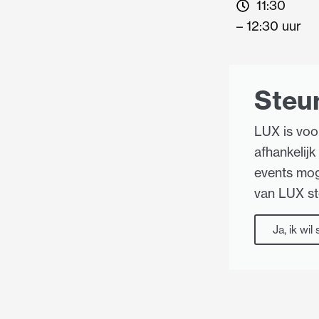
11:30
– 12:30 uur
Steu
LUX is voo
afhankelijk 
events mog
van LUX s
Ja, ik wil