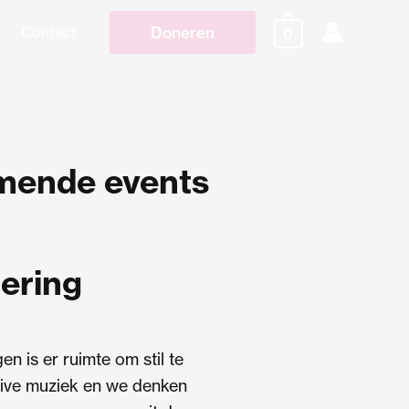
Doneren
Contact
0
ende events
ering
en is er ruimte om stil te
 live muziek en we denken