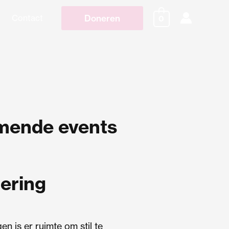
Doneren
Contact
0
ende events
ering
en is er ruimte om stil te