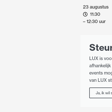
23 augustus
11:30
– 12:30 uur
Steu
LUX is voo
afhankelijk 
events mog
van LUX s
Ja, ik wil