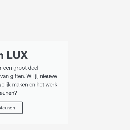
n LUX
r een groot deel
van giften. Wil jij nieuwe
elijk maken en het werk
teunen?
 steunen