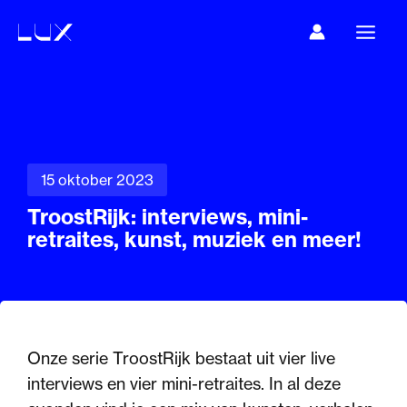
Ga
naar
de
inhoud
15 oktober 2023
TroostRijk: interviews, mini-
retraites, kunst, muziek en meer!
Onze serie TroostRijk bestaat uit vier live
interviews en vier mini-retraites. In al deze