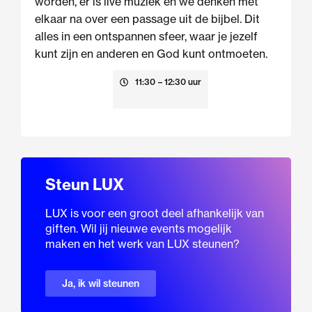
worden, er is live muziek en we denken met
elkaar na over een passage uit de bijbel. Dit
alles in een ontspannen sfeer, waar je jezelf
kunt zijn en anderen en God kunt ontmoeten.
23 augustus
11:30
– 12:30 uur
Steun LUX
LUX is voor een groot deel afhankelijk van
giften. Wil jij nieuwe events mogelijk
maken en het werk van LUX steunen?
Ja, ik wil steunen