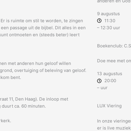
anderen en God
9 augustus
Er is ruimte om stil te worden, te zingen
11:30
en passage uit de bijbel. Dit alles in een
– 12:30 uur
kunt ontmoeten en (steeds beter) leert
Boekenclub: C.S
Doe mee met on
men met anderen hun geloof willen
rond, overtuiging of beleving van geloof.
13 augustus
lkom bent.
20:00
– uur
aat 11, Den Haag). De inloop met
LUX Viering
g duurt ca. 60 minuten.
rkerk.
In onze vieringe
er is live muzie