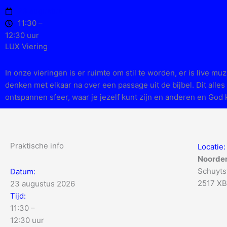
Ga
23 augustus
naar
11:30 –
de
12:30 uur
inhoud
LUX Viering
In onze vieringen is er ruimte om stil te worden, er is live mu
denken met elkaar na over een passage uit de bijbel. Dit alles
ontspannen sfeer, waar je jezelf kunt zijn en anderen en God
Praktische info
Locatie:
Noorde
Schuytst
Datum:
2517 XB
23 augustus 2026
Tijd:
11:30 –
12:30 uur