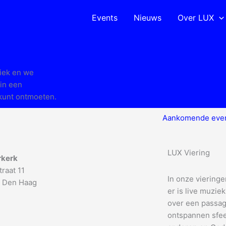
Events
Nieuws
Over LUX
ziek en we
 in een
 kunt ontmoeten.
Aankomende eve
LUX Viering
rkerk
raat 11
In onze vieringe
 Den Haag
er is live muzie
over een passage 
ontspannen sfeer