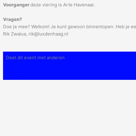
Voorganger
deze viering is Arte Havenaar.
Vragen?
Doe je mee? Welkom! Je kunt gewoon binnenlopen. Heb je een
Rik Zwalua, rik@luxdenhaag.nl
Deel dit event met anderen
Facebook
Twitter
Linkedin
Whatsapp
Email