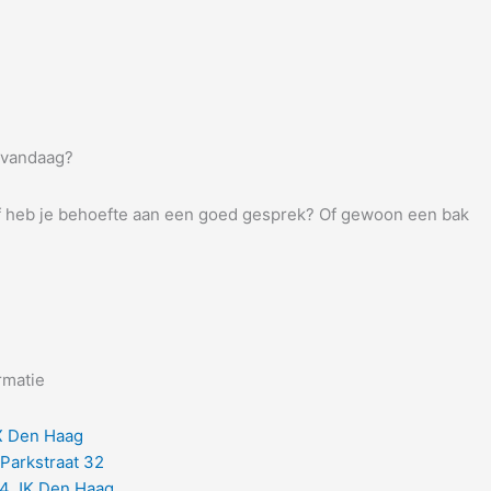
 vandaag?
f heb je behoefte aan een goed gesprek? Of gewoon een bak
rmatie
 Den Haag
 Parkstraat 32
4 JK Den Haag