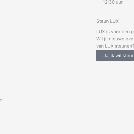
– 12:30 uur
Steun LUX
LUX is voor een gr
Wil jij nieuwe ev
van LUX steunen
Ja, ik wil steu
of