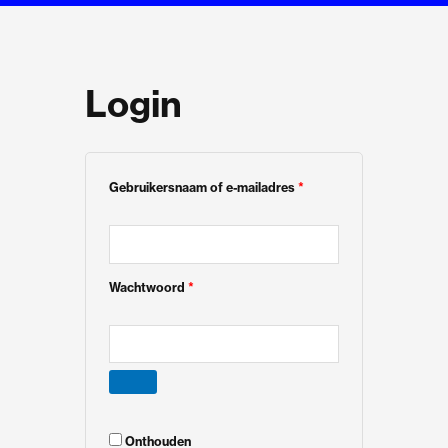
Login
Vereist
Vereist
Vereist
Gebruikersnaam of e-mailadres
*
Wachtwoord
*
Onthouden