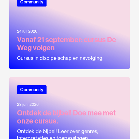
Community
24 juli 2026
Vanaf 21 september: cursus De
Weg volgen
Cursus in discipelschap en navolging.
Community
23 juni 2026
Ontdek de bijbel! Doe mee met
onze cursus.
Ontdek de bijbel! Leer over genres,
interpretaties en toepassingen...