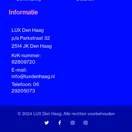
Informatie
LUX Den Haag
p/a Parkstraat 32
2514 JK Den Haag
KvK-nummer:
82809720
E-mail:
info@luxdenhaag.nl
Telefoon: 06
29205073
© 2024 LUX Den Haag. Alle rechten voorbehouden
T
F
I
I
w
a
n
n
i
c
s
s