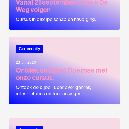
Vanaf 21 september: cursus De
Weg volgen
Cursus in discipelschap en navolging.
Community
23 juni 2026
Ontdek de bijbel! Doe mee met
onze cursus.
Ontdek de bijbel! Leer over genres,
interpretaties en toepassingen...