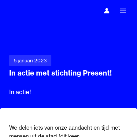
Ga
naar
de
inhoud
5 januari 2023
In actie met stichting Present!
In actie!
We delen iets van onze aandacht en tijd met
mensen uit de stad (dit keer: