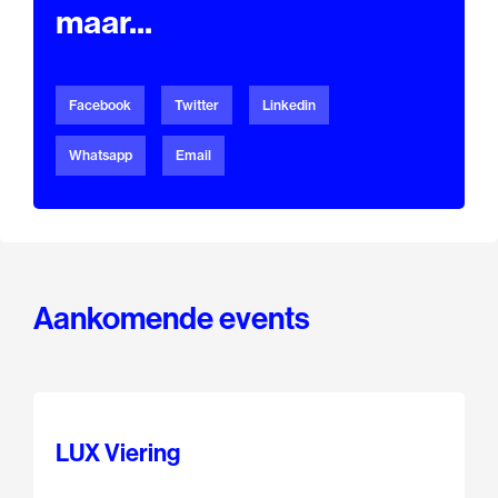
maar...
Facebook
Twitter
Linkedin
Whatsapp
Email
Aankomende events
LUX Viering