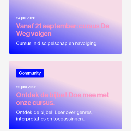
24 juli 2026
Vanaf 21 september: cursus De
Weg volgen
Cursus in discipelschap en navolging.
Community
23 juni 2026
Ontdek de bijbel! Doe mee met
onze cursus.
Ontdek de bijbel! Leer over genres,
interpretaties en toepassingen...