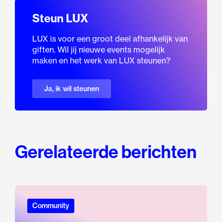
Steun LUX
LUX is voor een groot deel afhankelijk van
giften. Wil jij nieuwe events mogelijk
maken en het werk van LUX steunen?
Ja, ik wil steunen
Gerelateerde berichten
Community