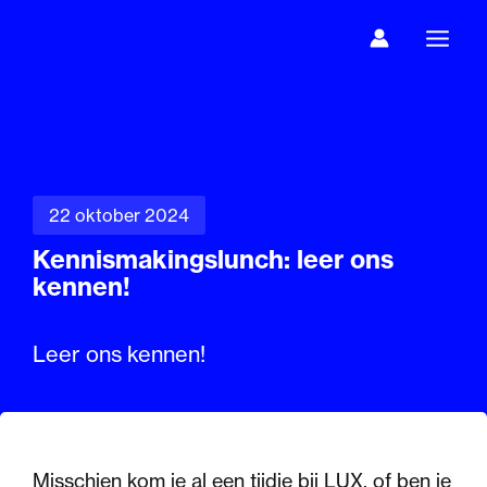
Ga
naar
de
inhoud
22 oktober 2024
Kennismakingslunch: leer ons
kennen!
Leer ons kennen!
Misschien kom je al een tijdje bij LUX, of ben je