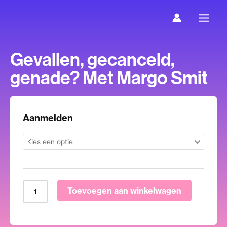
Ga
naar
de
inhoud
Gevallen, gecanceld,
genade? Met Margo Smit
Gevallen,
Aanmelden
gecanceld,
genade?
Met
Margo
Smit
Toevoegen aan winkelwagen
aantal