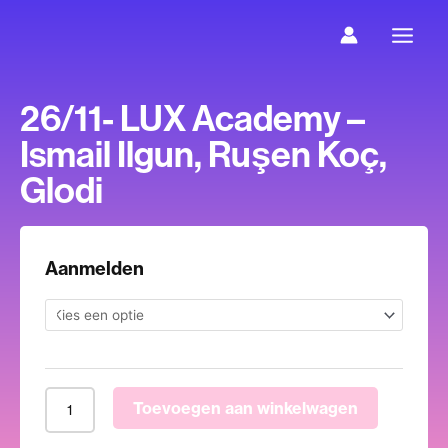
Ga
naar
de
inhoud
26/11- LUX Academy –
Ismail Ilgun, Ruşen Koç,
Glodi
26/11-
Aanmelden
LUX
Academy
-
Ismail
Ilgun,
Toevoegen aan winkelwagen
Ruşen