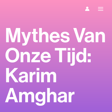
Ga
naar
de
inhoud
Mythes Van
Onze Tijd:
Karim
Amghar