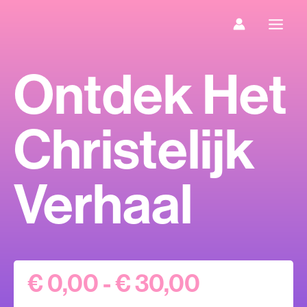
Ga
naar
de
inhoud
Ontdek Het
Christelijk
Verhaal
Prijsklass
€
0,00
-
€
30,00
€ 0,00