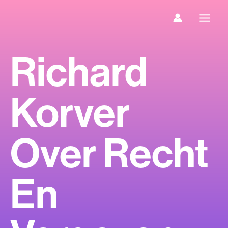
Ga
naar
de
inhoud
Richard
Korver
Over Recht
En