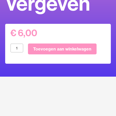
Vergeven
€
6,00
Richard
Toevoegen aan winkelwagen
Korver
over
recht
en
vergeven
aantal