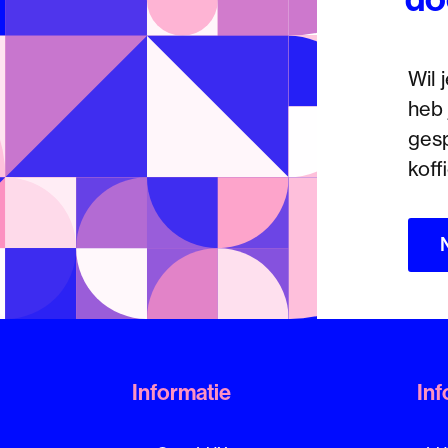
Wil 
heb 
ges
koff
Informatie
Inf