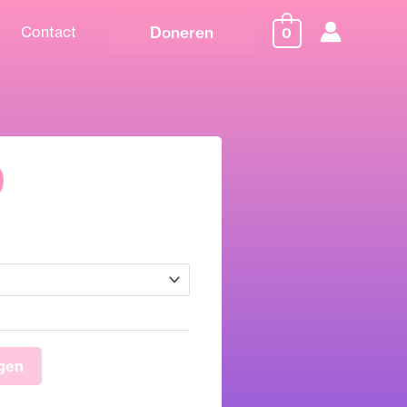
Doneren
Contact
0
Prijsklasse:
0
€ 0,00
tot
€ 7,50
gen