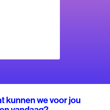
t kunnen we voor jou
en vandaag?