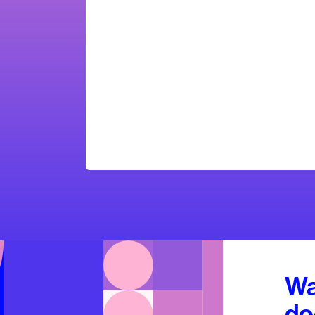
Wa
do