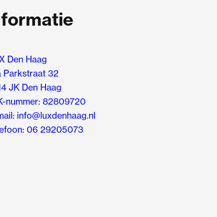
nformatie
X Den Haag
 Parkstraat 32
14 JK Den Haag
K-nummer: 82809720
ail: info@luxdenhaag.nl
lefoon: 06 29205073