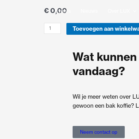
€
0,00
Events
Nieuws
Over LUX
VIER
Toevoegen aan winkelw
-
VRIJMIBO
Wat kunnen 
1
maart
vandaag?
aantal
Wil je meer weten over L
gewoon een bak koffie? L
Neem contact op