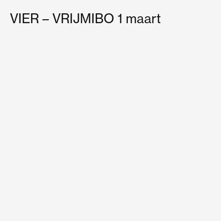
Ga
VIER – VRIJMIBO 1 maart
naar
de
inhoud