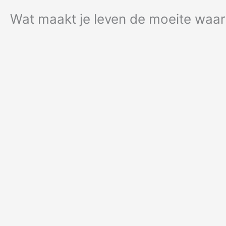
Ga
Wat maakt je leven de moeite waa
naar
de
inhoud