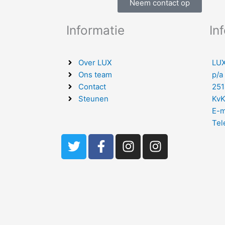
Neem contact op
Informatie
In
Over LUX
LUX
Ons team
p/a
Contact
251
Steunen
KvK
E-m
Tel
T
F
I
I
w
a
n
n
i
c
s
s
t
e
t
t
t
b
a
a
e
o
g
g
r
o
r
r