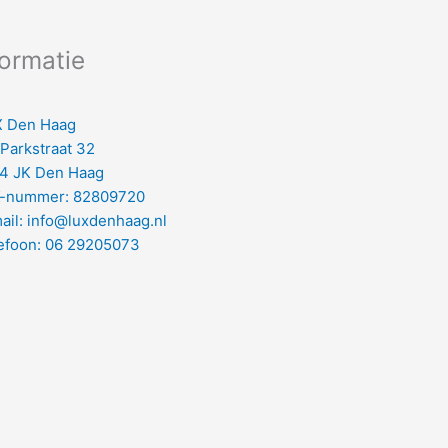
formatie
 Den Haag
 Parkstraat 32
4 JK Den Haag
-nummer: 82809720
ail: info@luxdenhaag.nl
efoon: 06 29205073