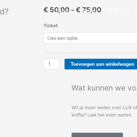
Prijsklasse
€
50,00
-
€
75,00
rd?
Events
Nieuws
Over LUX
€ 50,00
tot
Wat
Ticket
€ 75,00
maakt
je
leven
de
moeite
Toevoegen aan winkelwagen
waard?
aantal
Wat kunnen we vo
Wil je meer weten over LUX o
koffie? Laat het even weten.