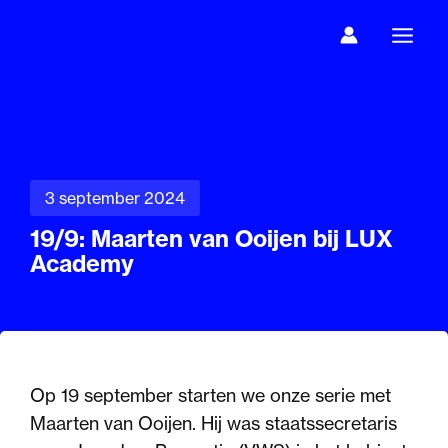
Ga
naar
de
inhoud
3 september 2024
19/9: Maarten van Ooijen bij LUX
Academy
Op 19 september starten we onze serie met
Maarten van Ooijen. Hij was staatssecretaris