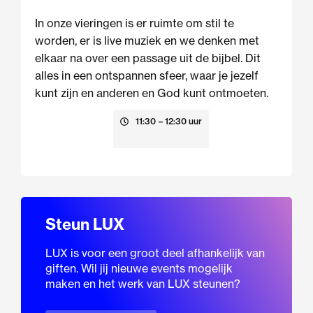
In onze vieringen is er ruimte om stil te
worden, er is live muziek en we denken met
elkaar na over een passage uit de bijbel. Dit
alles in een ontspannen sfeer, waar je jezelf
kunt zijn en anderen en God kunt ontmoeten.
23 augustus
11:30
– 12:30 uur
Steun LUX
LUX is voor een groot deel afhankelijk van
giften. Wil jij nieuwe events mogelijk
maken en het werk van LUX steunen?