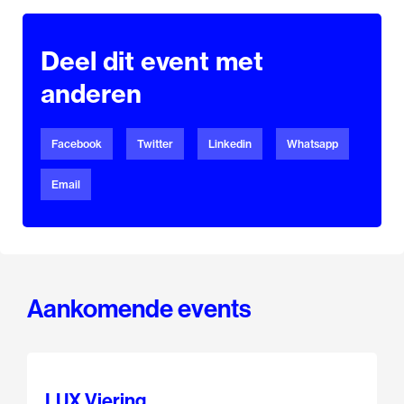
Deel dit event met
anderen
Facebook
Twitter
Linkedin
Whatsapp
Email
Aankomende events
LUX Viering