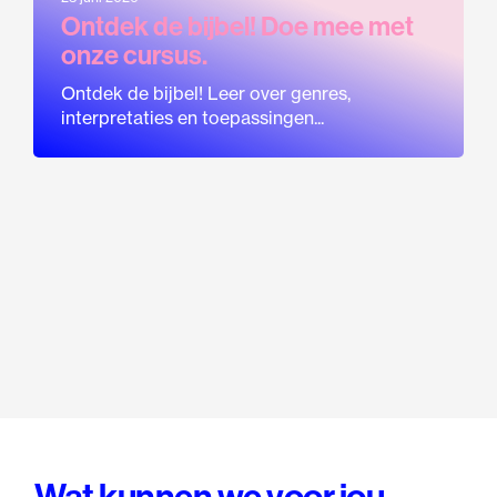
Ontdek de bijbel! Doe mee met
onze cursus.
Ontdek de bijbel! Leer over genres,
interpretaties en toepassingen...