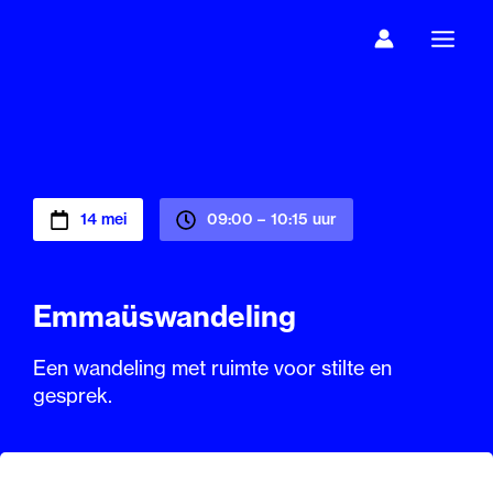
Ga
naar
de
inhoud
14 mei
09:00 –
10:15 uur
Emmaüswandeling
Een wandeling met ruimte voor stilte en
gesprek.