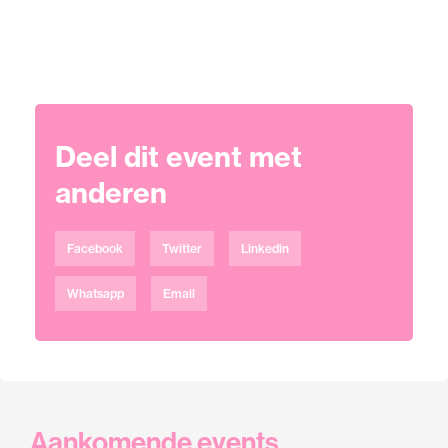
Deel dit event met
anderen
Facebook
Twitter
Linkedin
Whatsapp
Email
Aankomende events