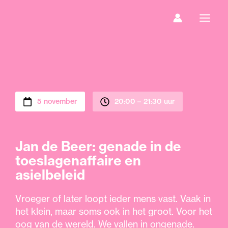
Ga
naar
de
inhoud
5 november
20:00 –
21:30 uur
Jan de Beer: genade in de
toeslagenaffaire en
asielbeleid
Vroeger of later loopt ieder mens vast. Vaak in
het klein, maar soms ook in het groot. Voor het
oog van de wereld. We vallen in ongenade.