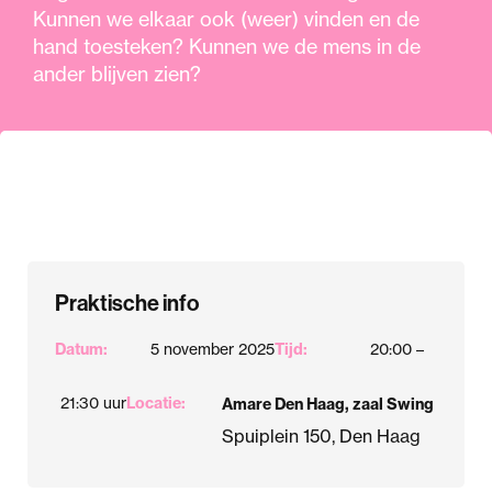
Kunnen we elkaar ook (weer) vinden en de
hand toesteken? Kunnen we de mens in de
ander blijven zien?
Praktische info
Datum:
5 november 2025
Tijd:
20:00 –
21:30 uur
Locatie:
Amare Den Haag, zaal Swing
Spuiplein 150, Den Haag