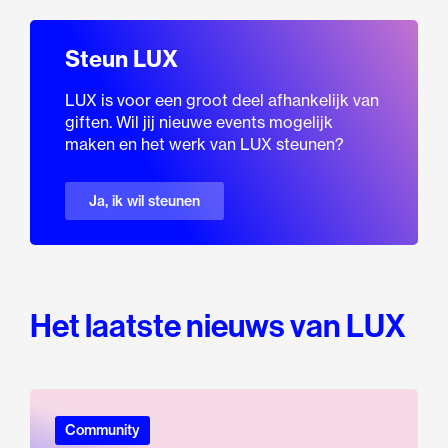
Steun LUX
LUX is voor een groot deel afhankelijk van
giften. Wil jij nieuwe events mogelijk
maken en het werk van LUX steunen?
Ja, ik wil steunen
Het laatste nieuws van LUX
Community