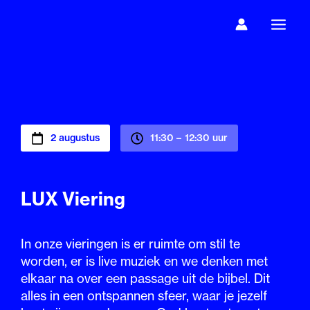
Ga
naar
de
inhoud
2 augustus
11:30 –
12:30 uur
LUX Viering
In onze vieringen is er ruimte om stil te
worden, er is live muziek en we denken met
elkaar na over een passage uit de bijbel. Dit
alles in een ontspannen sfeer, waar je jezelf