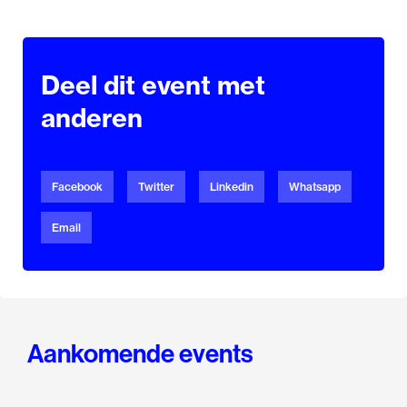
Deel dit event met
anderen
Facebook
Twitter
Linkedin
Whatsapp
Email
Aankomende events