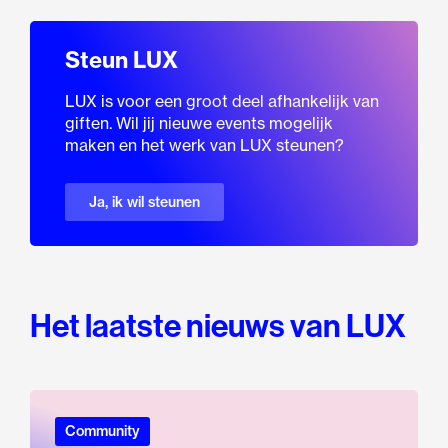
Steun LUX
LUX is voor een groot deel afhankelijk van
giften. Wil jij nieuwe events mogelijk
maken en het werk van LUX steunen?
Ja, ik wil steunen
Het laatste nieuws van LUX
Community