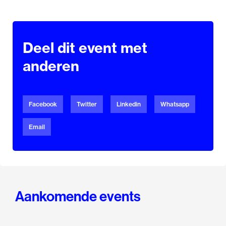
Deel dit event met
anderen
Facebook
Twitter
Linkedin
Whatsapp
Email
Aankomende events