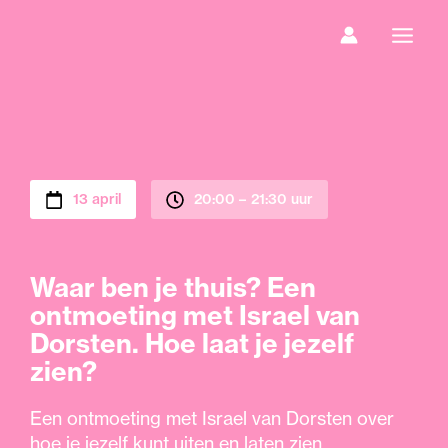
Ga
naar
de
inhoud
13 april
20:00 –
21:30 uur
Waar ben je thuis? Een
ontmoeting met Israel van
Dorsten. Hoe laat je jezelf
zien?
Een ontmoeting met Israel van Dorsten over
hoe je jezelf kunt uiten en laten zien.