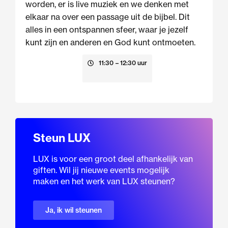
worden, er is live muziek en we denken met
elkaar na over een passage uit de bijbel. Dit
alles in een ontspannen sfeer, waar je jezelf
kunt zijn en anderen en God kunt ontmoeten.
23 augustus
11:30
– 12:30 uur
Steun LUX
LUX is voor een groot deel afhankelijk van
giften. Wil jij nieuwe events mogelijk
maken en het werk van LUX steunen?
Ja, ik wil steunen