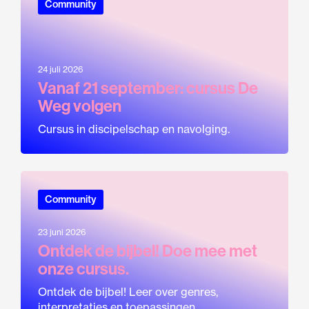
Community
24 juli 2026
Vanaf 21 september: cursus De
Weg volgen
Cursus in discipelschap en navolging.
Community
23 juni 2026
Ontdek de bijbel! Doe mee met
onze cursus.
Ontdek de bijbel! Leer over genres,
interpretaties en toepassingen...