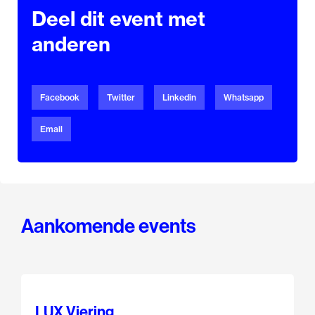
Deel dit event met
anderen
Facebook
Twitter
Linkedin
Whatsapp
Email
Aankomende events
LUX Viering