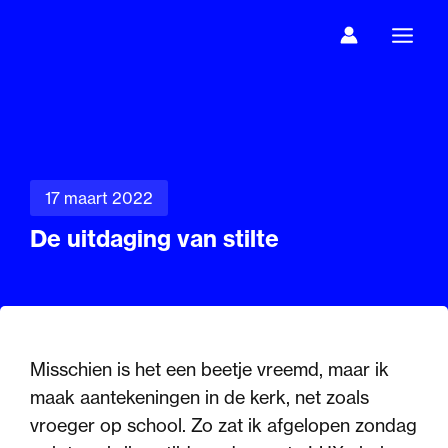
Ga
naar
de
inhoud
17 maart 2022
De uitdaging van stilte
Misschien is het een beetje vreemd, maar ik
maak aantekeningen in de kerk, net zoals
vroeger op school. Zo zat ik afgelopen zondag