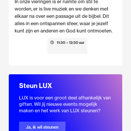
In onze vieringen is er ruimte om stil te
worden, er is live muziek en we denken met
elkaar na over een passage uit de bijbel. Dit
alles in een ontspannen sfeer, waar je jezelf
kunt zijn en anderen en God kunt ontmoeten.
23 augustus
11:30
– 12:30 uur
Steun LUX
LUX is voor een groot deel afhankelijk van
giften. Wil jij nieuwe events mogelijk
maken en het werk van LUX steunen?
Ja, ik wil steunen