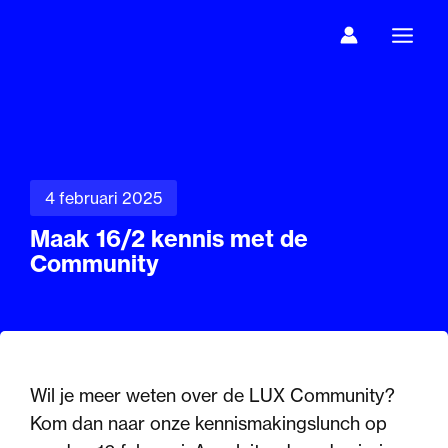
Ga
naar
de
inhoud
4 februari 2025
Maak 16/2 kennis met de
Community
Wil je meer weten over de LUX Community?
Kom dan naar onze kennismakingslunch op