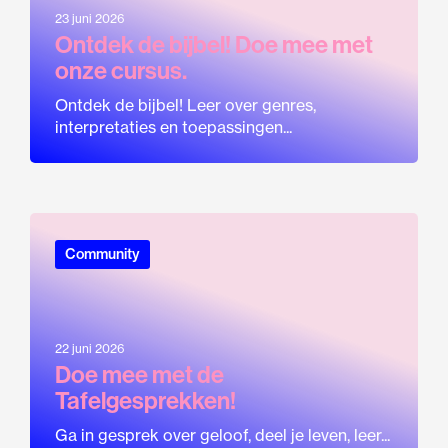
23 juni 2026
Ontdek de bijbel! Doe mee met
onze cursus.
Ontdek de bijbel! Leer over genres,
interpretaties en toepassingen...
Community
22 juni 2026
Doe mee met de
Tafelgesprekken!
Ga in gesprek over geloof, deel je leven, leer...