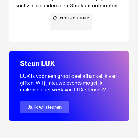
kunt zijn en anderen en God kunt ontmoeten.
23 augustus
11:30
– 12:30 uur
Steun LUX
LUX is voor een groot deel afhankelijk van
giften. Wil jij nieuwe events mogelijk
maken en het werk van LUX steunen?
Ja, ik wil steunen