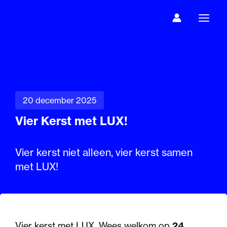
Ga
naar
de
inhoud
20 december 2025
Vier Kerst met LUX!
Vier kerst niet alleen, vier kerst samen
met LUX!
Vier kerst met LUX. Wees welkom op
24