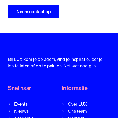
Neem contact op
Bij LUX kom je op adem, vind je inspiratie, leer je
los te laten of op te pakken. Net wat nodig is.
Snel naar
Informatie
Events
Over LUX
Nieuws
Ons team