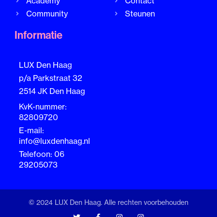
Academy
Contact
Community
Steunen
Informatie
LUX Den Haag
p/a Parkstraat 32
2514 JK Den Haag
KvK-nummer:
82809720
E-mail:
info@luxdenhaag.nl
Telefoon: 06
29205073
© 2024 LUX Den Haag. Alle rechten voorbehouden
T
F
I
I