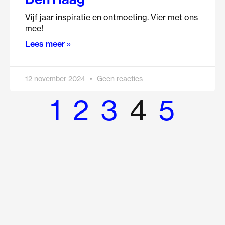
Vijf jaar inspiratie en ontmoeting. Vier met ons
mee!
Lees meer »
12 november 2024
Geen reacties
1
2
3
4
5