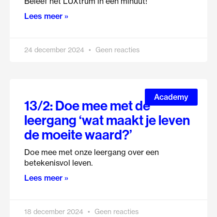
Beleef het LUXtrum in één minuut!
Lees meer »
24 december 2024
Geen reacties
Academy
13/2: Doe mee met de
leergang ‘wat maakt je leven
de moeite waard?’
Doe mee met onze leergang over een
betekenisvol leven.
Lees meer »
18 december 2024
Geen reacties