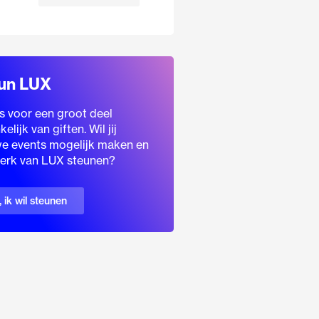
un LUX
s voor een groot deel
elijk van giften. Wil jij
e events mogelijk maken en
erk van LUX steunen?
, ik wil steunen