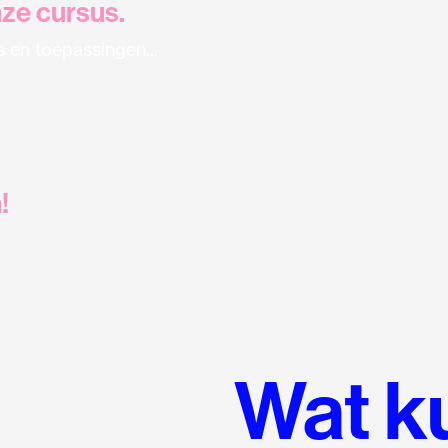
ze cursus.
s en toepassingen...
!
Wat k