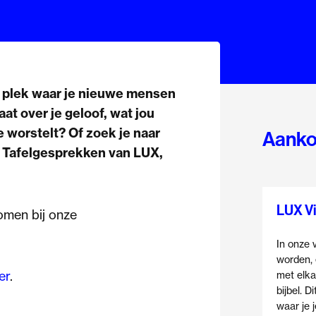
en plek waar je nieuwe mensen
at over je geloof, wat jou
e worstelt? Of zoek je naar
Aanko
e Tafelgesprekken van LUX,
LUX Vi
omen bij onze
In onze v
worden, 
er
.
met elka
bijbel. D
waar je 