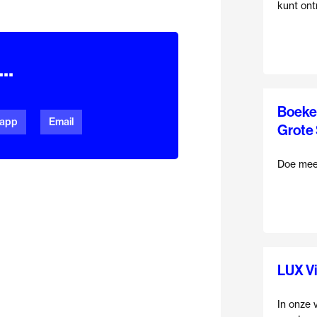
kunt on
9 augu
..
Boeken
app
Email
Grote
Doe mee
13 aug
LUX Vi
In onze v