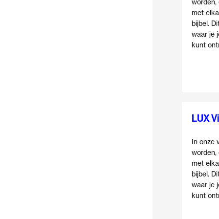
worden, 
met elka
bijbel. D
waar je 
kunt on
16 aug
LUX Vi
In onze v
worden, 
met elka
bijbel. D
waar je 
kunt on
23 aug