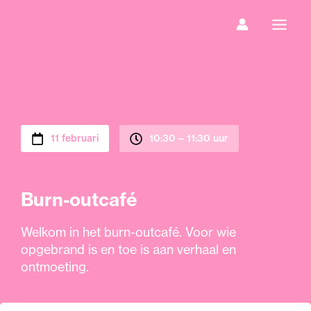
Ga
naar
de
inhoud
11 februari
10:30 –
11:30 uur
Burn-outcafé
Welkom in het burn-outcafé. Voor wie
opgebrand is en toe is aan verhaal en
ontmoeting.