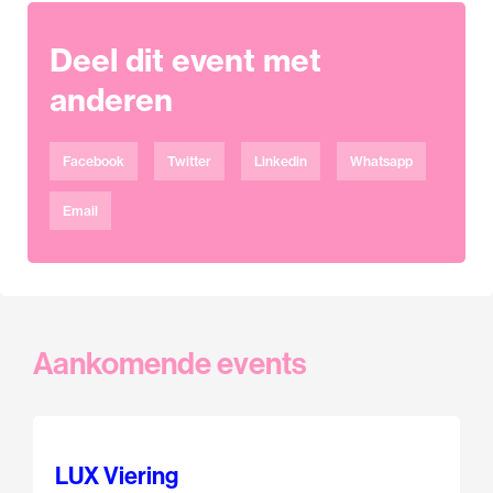
Deel dit event met
anderen
Facebook
Twitter
Linkedin
Whatsapp
Email
Aankomende events
LUX Viering