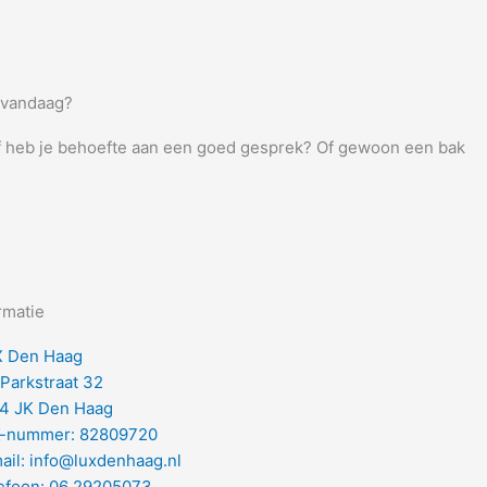
 vandaag?
f heb je behoefte aan een goed gesprek? Of gewoon een bak
rmatie
 Den Haag
 Parkstraat 32
4 JK Den Haag
-nummer: 82809720
ail: info@luxdenhaag.nl
efoon: 06 29205073