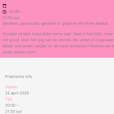
Ga
22 april
naar
20:00 –
de
21:30 uur
inhoud
Gevallen, gecanceld, genade? In gesprek met Bram Bakker
Vroeger of later loopt ieder mens vast. Vaak in het klein, maa
het groot. Voor het oog van de wereld. We vallen in ongenad
elkaar ook (weer) vinden en de hand toesteken? Kunnen we d
ander blijven zien?
Praktische info
Datum:
22 april 2026
Tijd:
20:00 –
21:30 uur