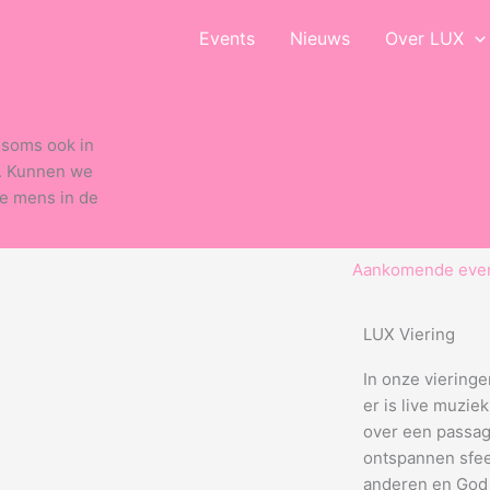
Events
Nieuws
Over LUX
r soms ook in
e. Kunnen we
e mens in de
Aankomende eve
LUX Viering
In onze vieringe
er is live muzie
over een passage 
ontspannen sfeer
anderen en God