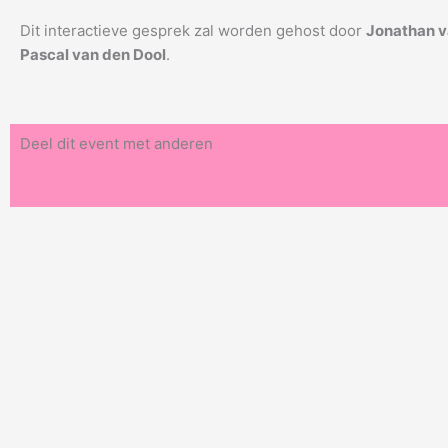
Dit interactieve gesprek zal worden gehost door
Jonathan v
Pascal van den Dool
.
Deel dit event met anderen
Facebook
Twitter
Linkedin
Whatsapp
Email