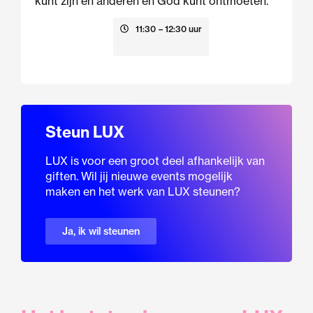
kunt zijn en anderen en God kunt ontmoeten.
23 augustus
11:30
– 12:30 uur
Steun LUX
LUX is voor een groot deel afhankelijk van
giften. Wil jij nieuwe events mogelijk
maken en het werk van LUX steunen?
Ja, ik wil steunen