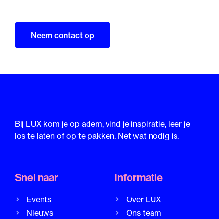
Neem contact op
Bij LUX kom je op adem, vind je inspiratie, leer je
los te laten of op te pakken. Net wat nodig is.
Snel naar
Informatie
Events
Over LUX
Nieuws
Ons team