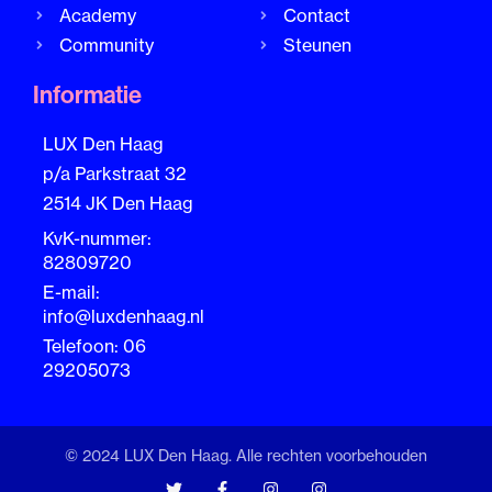
Academy
Contact
Community
Steunen
Informatie
LUX Den Haag
p/a Parkstraat 32
2514 JK Den Haag
KvK-nummer:
82809720
E-mail:
info@luxdenhaag.nl
Telefoon: 06
29205073
© 2024 LUX Den Haag. Alle rechten voorbehouden
T
F
I
I