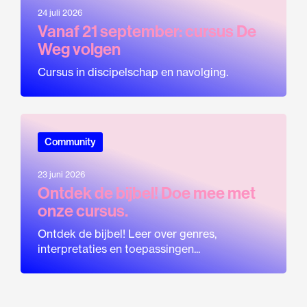
24 juli 2026
Vanaf 21 september: cursus De
Weg volgen
Cursus in discipelschap en navolging.
Community
23 juni 2026
Ontdek de bijbel! Doe mee met
onze cursus.
Ontdek de bijbel! Leer over genres,
interpretaties en toepassingen...