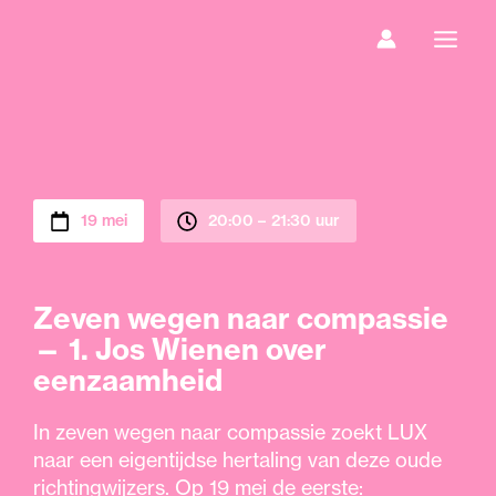
Ga
naar
de
inhoud
19 mei
20:00 –
21:30 uur
Zeven wegen naar compassie
— 1. Jos Wienen over
eenzaamheid
In zeven wegen naar compassie zoekt LUX
naar een eigentijdse hertaling van deze oude
richtingwijzers. Op 19 mei de eerste: