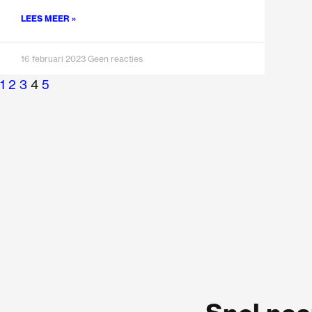
LEES MEER »
16 februari 2023
Geen reacties
1
2
3
4
5