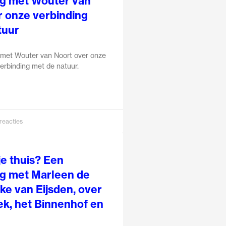
g met Wouter van
r onze verbinding
tuur
met Wouter van Noort over onze
erbinding met de natuur.
reacties
e thuis? Een
g met Marleen de
ke van Eijsden, over
iek, het Binnenhof en