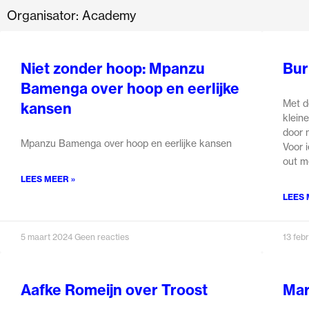
Ga
Organisator: Academy
naar
Pagina
Pagina
Pagina
Pagina
Pagina
de
Niet zonder hoop: Mpanzu
Bur
inhoud
Bamenga over hoop en eerlijke
Met d
kansen
klein
door 
Mpanzu Bamenga over hoop en eerlijke kansen
Voor 
out m
LEES MEER »
LEES 
5 maart 2024
Geen reacties
13 feb
Aafke Romeijn over Troost
Mar