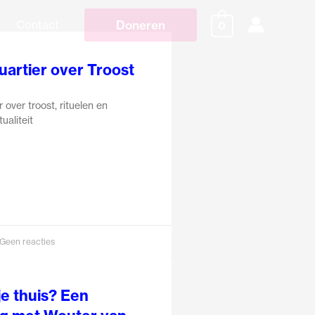
Doneren
Contact
0
artier over Troost
over troost, rituelen en
ualiteit
Geen reacties
e thuis? Een