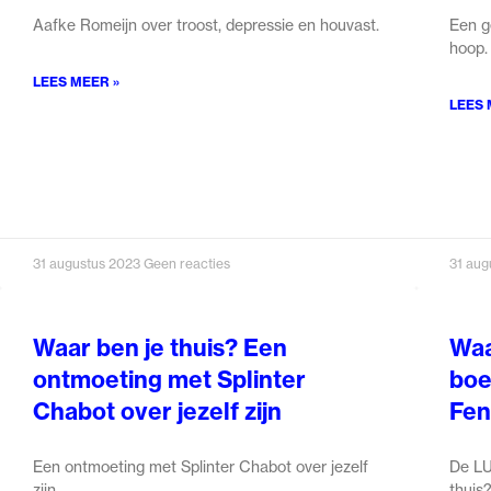
Aafke Romeijn over troost, depressie en houvast.
Een g
hoop.
LEES MEER »
LEES 
31 augustus 2023
Geen reacties
31 aug
Waar ben je thuis? Een
Waa
ontmoeting met Splinter
boe
Chabot over jezelf zijn
Fen
Een ontmoeting met Splinter Chabot over jezelf
De LU
zijn.
thuis?