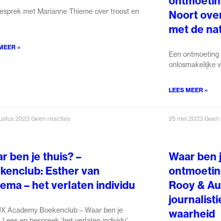
ontmoetin
esprek met Marianne Thieme over troost en
Noort ove
met de na
MEER »
Een ontmoeting 
onlosmakelijke v
LEES MEER »
ustus 2023
Geen reacties
25 mei 2023
Geen 
r ben je thuis? –
Waar ben j
kenclub: Esther van
ontmoetin
ema – het verlaten individu
Rooy & Au
journalist
X Academy Boekenclub – Waar ben je
waarheid
 Lees en bespreek ‘het verlaten individu’