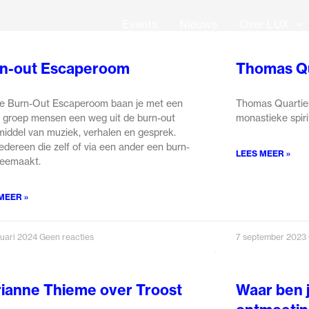
Events
Nieuws
Over LUX
n-out Escaperoom
Thomas Qu
e Burn-Out Escaperoom baan je met een
Thomas Quartier 
e groep mensen een weg uit de burn-out
monastieke spirit
middel van muziek, verhalen en gesprek.
iedereen die zelf of via een ander een burn-
LEES MEER »
eemaakt.
MEER »
ruari 2024
Geen reacties
7 september 2023
ianne Thieme over Troost
Waar ben j