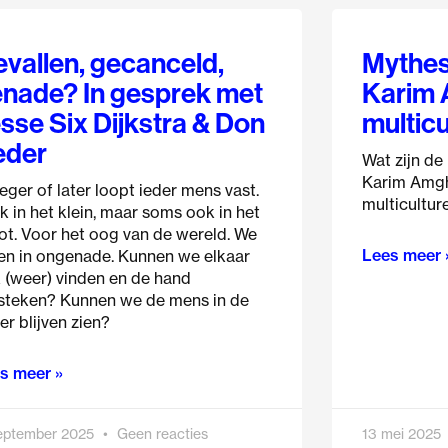
Pagina
Pagina
Pagina
Pagina
Pagina
vallen, gecanceld,
Mythes 
nade? In gesprek met
Karim 
sse Six Dijkstra & Don
multic
eder
Wat zijn de
Karim Amgh
eger of later loopt ieder mens vast.
multicultur
k in het klein, maar soms ook in het
ot. Voor het oog van de wereld. We
Lees meer 
len in ongenade. Kunnen we elkaar
 (weer) vinden en de hand
steken? Kunnen we de mens in de
er blijven zien?
s meer »
september 2025
Geen reacties
13 mei 2025