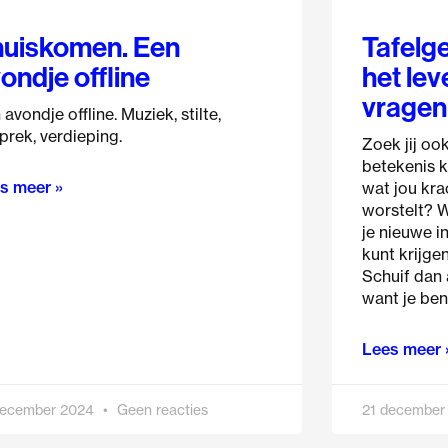
uiskomen. Een
Tafelg
ondje offline
het leve
vragen
avondje offline. Muziek, stilte,
prek, verdieping.
Zoek jij oo
betekenis k
s meer »
wat jou kra
worstelt? W
je nieuwe i
kunt krijge
Schuif dan 
want je bent
Lees meer 
december 2024
Geen reacties
21 december