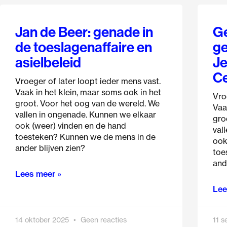
Jan de Beer: genade in
Ge
de toeslagenaffaire en
ge
asielbeleid
Je
C
Vroeger of later loopt ieder mens vast.
Vaak in het klein, maar soms ook in het
Vro
groot. Voor het oog van de wereld. We
Vaa
vallen in ongenade. Kunnen we elkaar
gro
ook (weer) vinden en de hand
val
toesteken? Kunnen we de mens in de
ook
ander blijven zien?
toe
and
Lees meer »
Lee
14 oktober 2025
Geen reacties
11 