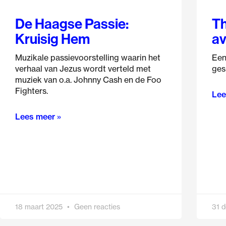
De Haagse Passie:
Th
Kruisig Hem
av
Muzikale passievoorstelling waarin het
Een 
verhaal van Jezus wordt verteld met
ges
muziek van o.a. Johnny Cash en de Foo
Fighters.
Lee
Lees meer »
18 maart 2025
Geen reacties
31 