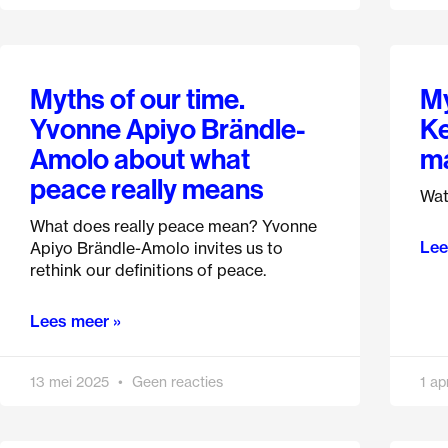
Myths of our time.
My
Yvonne Apiyo Brändle-
Ke
Amolo about what
ma
peace really means
Wat
What does really peace mean? Yvonne
Lee
Apiyo Brändle-Amolo invites us to
rethink our definitions of peace.
Lees meer »
13 mei 2025
Geen reacties
1 ap