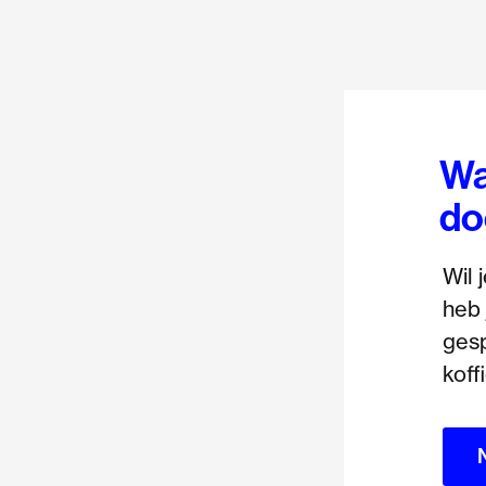
Wa
do
Wil 
heb 
ges
koff