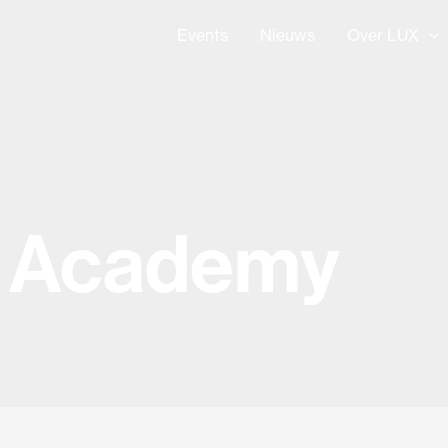
Events
Nieuws
Over LUX
: Academy