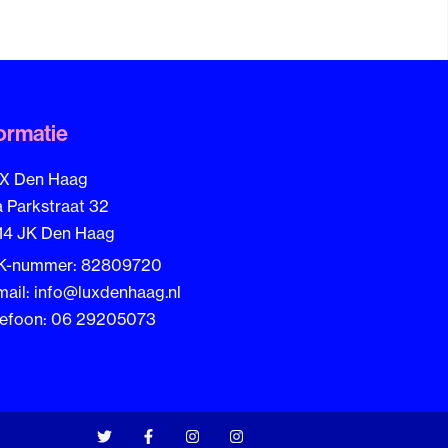
ormatie
X Den Haag
a Parkstraat 32
14 JK Den Haag
K-nummer: 82809720
mail: info@luxdenhaag.nl
lefoon: 06 29205073
T
F
I
I
w
a
n
n