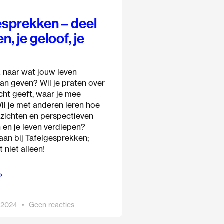
esprekken – deel
n, je geloof, je
k naar wat jouw leven
an geven? Wil je praten over
cht geeft, waar je mee
il je met anderen leren hoe
nzichten en perspectieven
n en je leven verdiepen?
aan bij Tafelgesprekken;
 niet alleen!
»
 2024
Geen reacties