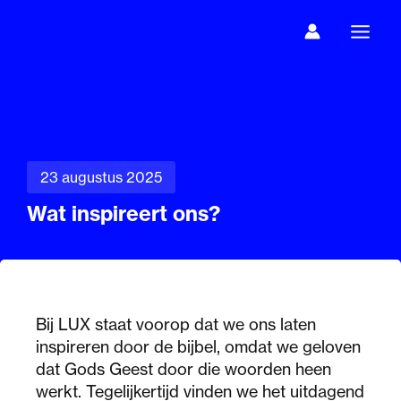
Ga
naar
de
inhoud
23 augustus 2025
Wat inspireert ons?
Bij LUX staat voorop dat we ons laten
inspireren door de bijbel, omdat we geloven
dat Gods Geest door die woorden heen
werkt. Tegelijkertijd vinden we het uitdagend