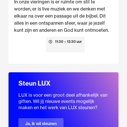
In onze vieringen is er ruimte om stil te
worden, er is live muziek en we denken met
elkaar na over een passage uit de bijbel. Dit
alles in een ontspannen sfeer, waar je jezelf
kunt zijn en anderen en God kunt ontmoeten.
23 augustus
11:30
– 12:30 uur
Steun LUX
LUX is voor een groot deel afhankelijk van
giften. Wil jij nieuwe events mogelijk
maken en het werk van LUX steunen?
Ja, ik wil steunen